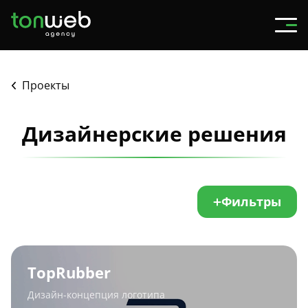
Проекты
Дизайнерские решения
Фильтры
TopRubber
TopRubber
Дизайн-концепция логотипа