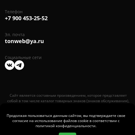
Телефон
+7 900 453-25-52
Эл. почта
tonweb@ya.ru
Социальные сети
Мы
Мы
в
в
VK
Telegram
Сайт является составным произведением, которое представляет
собой в том числе каталог товарных знаков (знаков обслуживания),
опубликованных в открытых реестрах ФИПС (Роспатент).
Исключительное право на товарные знаки (знаки обслуживания),
Продолжая пользоваться данным сайтом, вы подтверждаете свое
представленные в вышеуказанном каталоге, принадлежат их
согласие на использование файлов cookie в соответствии с
правообладателям. Свидетельство на товарный знак № 1005472 от
политикой конфиденциальности
.
06.03.2024.
Политика конфиденциальности