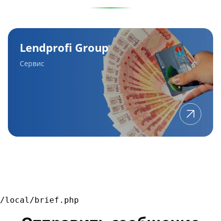
Lendprofi
Group
Lendprofi Group
Сервис
/local/brief.php