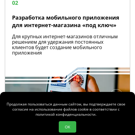
02
приложения
для
интернет-
Разработка мобильного приложения
магазина
для интернет-магазина «под ключ»
«под
ключ»
Для крупных интернет-магазинов отличным
решением для удержания постоянных
клиентов будет создание мобильного
приложения
Продолжая пользоваться данным сайтом, вы подтверждаете свое
согласие на использование файлов cookie в соответствии с
политикой конфиденциальности
.
OK