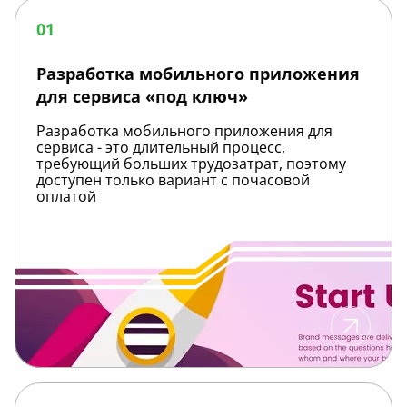
Разработка
мобильного
01
приложения
для
сервиса
Разработка мобильного приложения
«под
для сервиса «под ключ»
ключ»
Разработка мобильного приложения для
сервиса - это длительный процесс,
требующий больших трудозатрат, поэтому
доступен только вариант с почасовой
оплатой
Разработка
мобильного