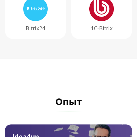
Bitrix24
1С-Bitrix
Опыт
Idea4up
Idea4up