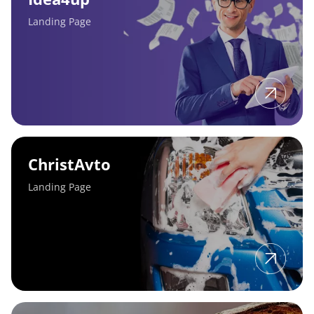
Landing Page
ChristAvto
ChristAvto
Landing Page
TheBread