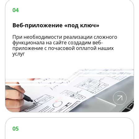
Веб-
приложение
04
«под
ключ»
Веб-приложение «под ключ»
При необходимости реализации сложного
функционала на сайте создадим веб-
приложение с почасовой оплатой наших
услуг
Внедрение
CRM
05
Bitrix24