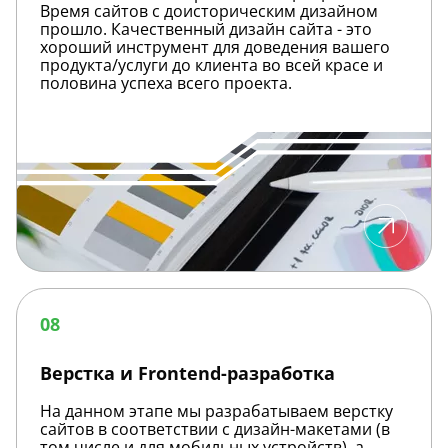
Время сайтов с доисторическим дизайном
прошло. Качественный дизайн сайта - это
хороший инструмент для доведения вашего
продукта/услуги до клиента во всей красе и
половина успеха всего проекта.
Верстка
и
08
Frontend-
разработка
Верстка и Frontend-разработка
На данном этапе мы разрабатываем верстку
сайтов в соответствии с дизайн-макетами (в
том числе и для мобильных устройств), а