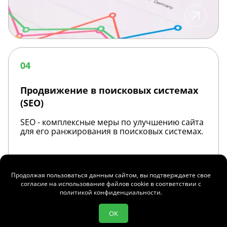
Продвижение
в
04
поисковых
системах
(SEO)
Продвижение в поисковых системах
(SEO)
SEO - комплексные меры по улучшению сайта
для его ранжирования в поисковых системах.
Продолжая пользоваться данным сайтом, вы подтверждаете свое
согласие на использование файлов cookie в соответствии с
политикой конфиденциальности
.
OK