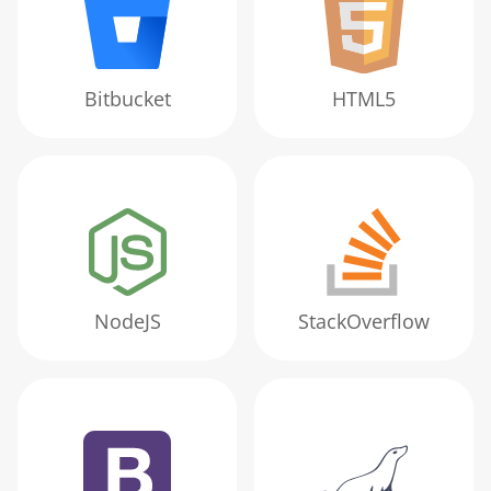
Bitbucket
HTML5
NodeJS
StackOverflow